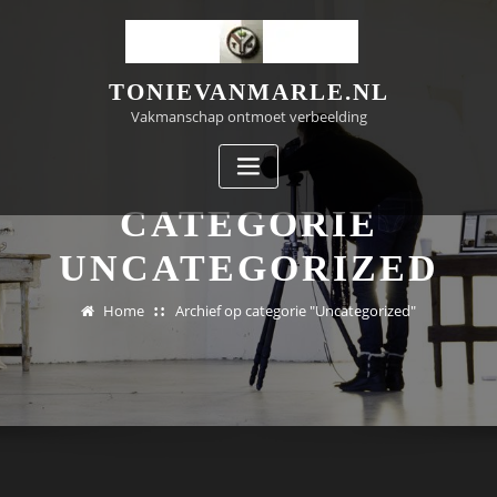
Doorgaan
naar
inhoud
TONIEVANMARLE.NL
Vakmanschap ontmoet verbeelding
CATEGORIE
UNCATEGORIZED
Home
Archief op categorie "Uncategorized"