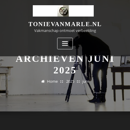
Doorgaan
naar
inhoud
TONIEVANMARLE.NL
Vakmanschap ontmoet verbeelding
ARCHIEVEN JUNI
2025
Home
2025
juni