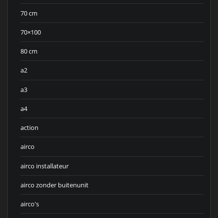
70 cm
70×100
80 cm
a2
a3
a4
action
airco
airco installateur
airco zonder buitenunit
airco's