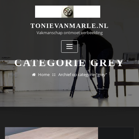
Doorgaan
naar
inhoud
TONIEVANMARLE.NL
Vakmanschap ontmoet verbeelding
CATEGORIE GREY
Home
Archief op categorie "grey"