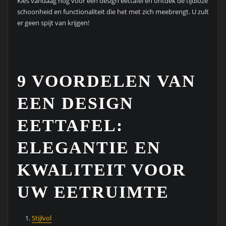
Kies vandaag nog voor een design eettafel en ontdek de tijdloze
schoonheid en functionaliteit die het met zich meebrengt. U zult
er geen spijt van krijgen!
9 VOORDELEN VAN
EEN DESIGN
EETTAFEL:
ELEGANTIE EN
KWALITEIT VOOR
UW EETRUIMTE
Stijlvol