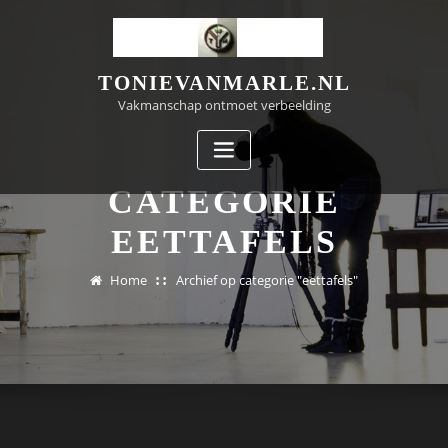
Doorgaan
naar
inhoud
TONIEVANMARLE.NL
Vakmanschap ontmoet verbeelding
CATEGORIE
EETTAFELS
Home
Archief op categorie "eettafels"