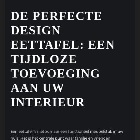
DE PERFECTE
DESIGN
EETTAFEL: EEN
TIJDLOZE
TOEVOEGING
AAN UW
INTERIEUR
Een eettafel is niet zomaar een functioneel meubelstuk in uw
huis. Het is het centrale punt waar familie en vrienden