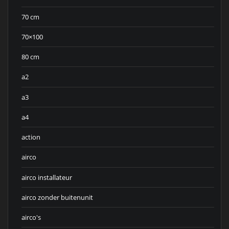
70 cm
70×100
80 cm
a2
a3
a4
action
airco
airco installateur
airco zonder buitenunit
airco's