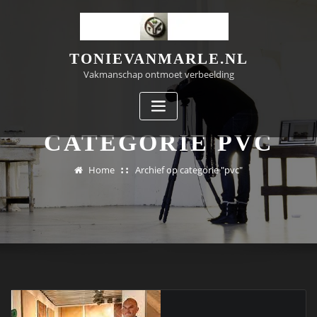
Doorgaan
naar
inhoud
TONIEVANMARLE.NL
Vakmanschap ontmoet verbeelding
CATEGORIE PVC
Home
Archief op categorie "pvc"