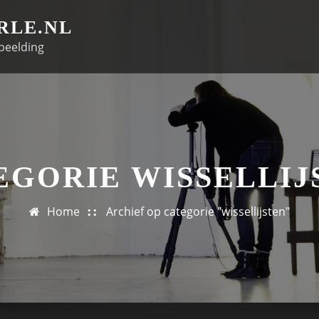
RLE.NL
beelding
EGORIE WISSELLIJ
Home
Archief op categorie "wissellijsten"