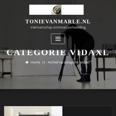
Doorgaan
naar
inhoud
TONIEVANMARLE.NL
Vakmanschap ontmoet verbeelding
CATEGORIE VIDAXL
Home
Archief op categorie "vidaxl"