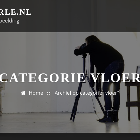
RLE.NL
beelding
CATEGORIE VLOE
Home
Archief op categorie "vloer"