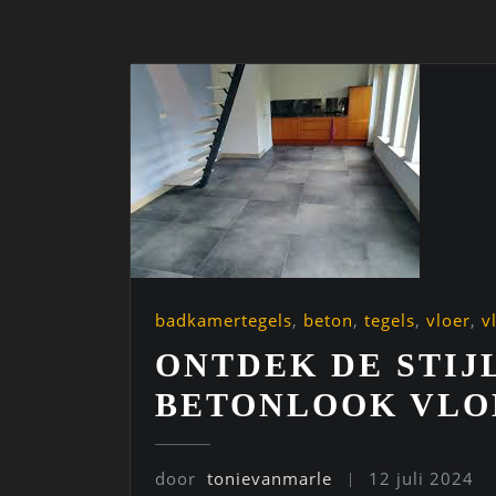
badkamertegels
,
beton
,
tegels
,
vloer
,
v
ONTDEK DE STIJ
BETONLOOK VLO
door
tonievanmarle
12 juli 2024