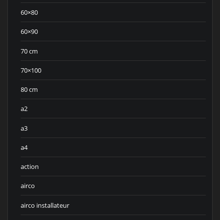
60×80
60×90
70 cm
70×100
80 cm
a2
a3
a4
action
airco
airco installateur