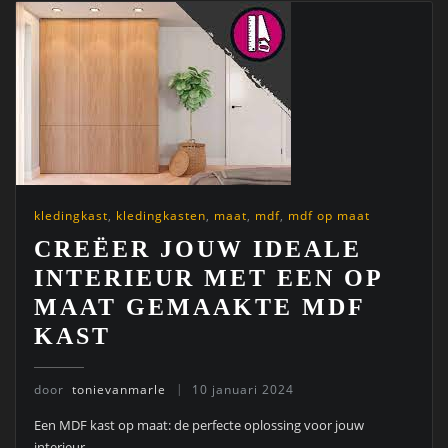
kledingkast
,
kledingkasten
,
maat
,
mdf
,
mdf op maat
CREËER JOUW IDEALE
INTERIEUR MET EEN OP
MAAT GEMAAKTE MDF
KAST
door
tonievanmarle
10 januari 2024
Een MDF kast op maat: de perfecte oplossing voor jouw
interieur