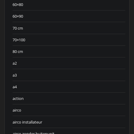
60×80
60×90
70 cm
70×100
80 cm
a2
a3
a4
action
airco
airco installateur
airco zonder buitenunit