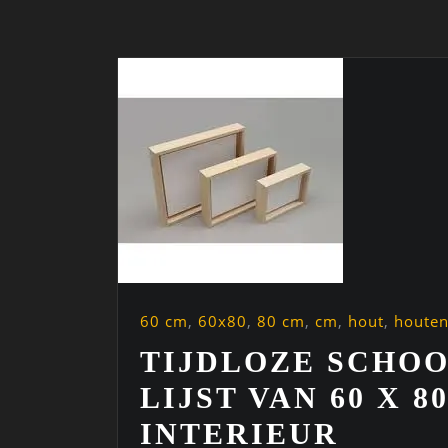
60 cm
,
60x80
,
80 cm
,
cm
,
hout
,
houte
TIJDLOZE SCHO
LIJST VAN 60 X 
INTERIEUR