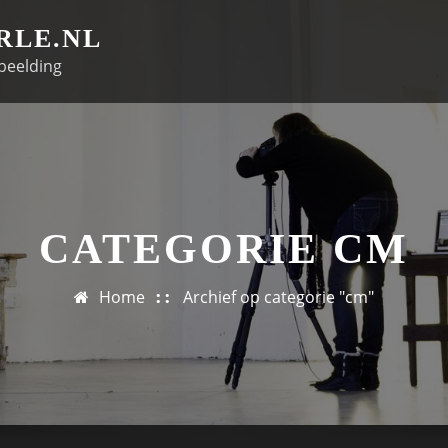
RLE.NL
beelding
CATEGORIE CM
Home
Archief op categorie "cm"