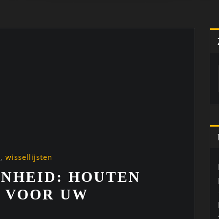
n
,
wissellijsten
ONHEID: HOUTEN
80 VOOR UW