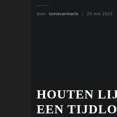
door
tonievanmarle
29 mei 2025
HOUTEN LIJS
EEN TIJDL