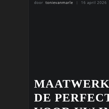
door
tonievanmarle
16 april 2026
MAATWERK
DE PERFEC