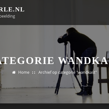
RLE.NL
beelding
ATEGORIE WANDKA
Home
Archief op categorie "wandkast"