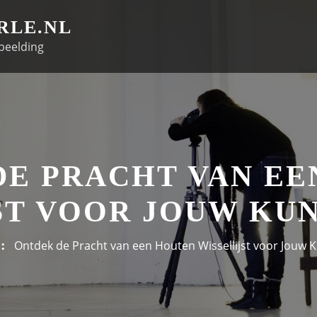
RLE.NL
beelding
DE PRACHT VAN EE
ST VOOR JOUW K
Ontdek de Pracht van een Houten Wissellijst voor Jouw