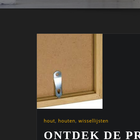
hout
,
houten
,
wissellijsten
ONTDEK DE P