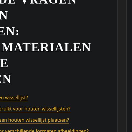
N
EN:
 MATERIALEN
VE
EN
 wissellijst?
uikt voor houten wissellijsten?
een houten wissellijst plaatsen?
oor verschillende formaten afbeeldingen?