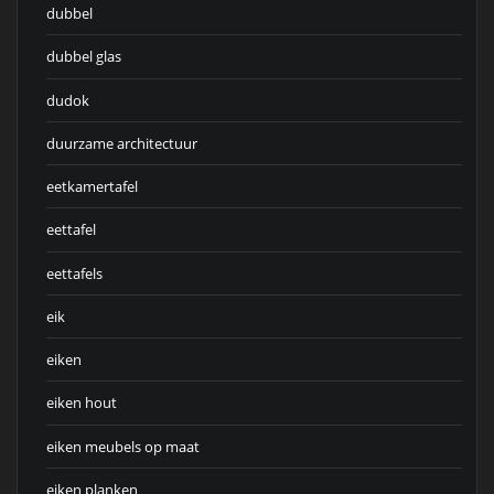
dubbel
dubbel glas
dudok
duurzame architectuur
eetkamertafel
eettafel
eettafels
eik
eiken
eiken hout
eiken meubels op maat
eiken planken