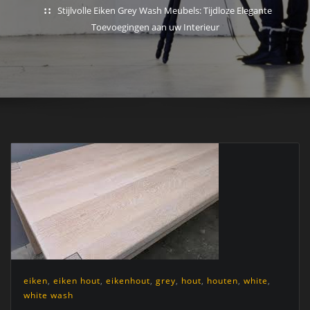
Stijlvolle Eiken Grey Wash Meubels: Tijdloze Elegante
Toevoegingen aan uw Interieur
eiken
,
eiken hout
,
eikenhout
,
grey
,
hout
,
houten
,
white
,
white wash