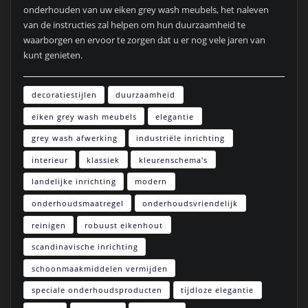
onderhouden van uw eiken grey wash meubels, het naleven
van de instructies zal helpen om hun duurzaamheid te
waarborgen en ervoor te zorgen dat u er nog vele jaren van
kunt genieten.
decoratiestijlen
duurzaamheid
eiken grey wash meubels
elegantie
grey wash afwerking
industriële inrichting
interieur
klassiek
kleurenschema's
landelijke inrichting
modern
onderhoudsmaatregel
onderhoudsvriendelijk
reinigen
robuust eikenhout
scandinavische inrichting
schoonmaakmiddelen vermijden
speciale onderhoudsproducten
tijdloze elegantie