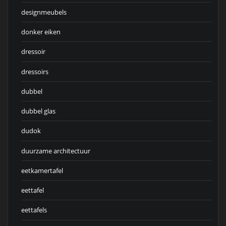
designmeubels
donker eiken
dressoir
dressoirs
dubbel
dubbel glas
dudok
duurzame architectuur
eetkamertafel
eettafel
eettafels