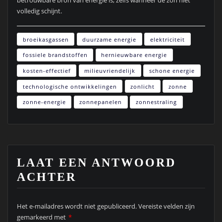
volledig schijnt.
broeikasgassen
duurzame energie
elektriciteit
fossiele brandstoffen
hernieuwbare energie
kosten-effectief
milieuvriendelijk
schone energie
technologische ontwikkelingen
zonlicht
zonne
zonne-energie
zonnepanelen
zonnestraling
LAAT EEN ANTWOORD
ACHTER
Het e-mailadres wordt niet gepubliceerd.
Vereiste velden zijn
gemarkeerd met
*