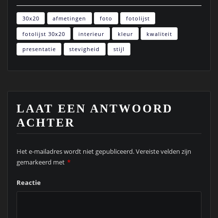
30x20
afmetingen
foto
fotolijst
fotolijst 30x20
interieur
kleur
kwaliteit
presentatie
stevigheid
stijl
LAAT EEN ANTWOORD
ACHTER
Het e-mailadres wordt niet gepubliceerd.
Vereiste velden zijn
gemarkeerd met
*
Reactie