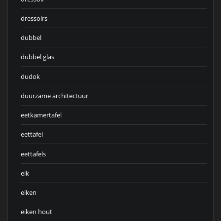
dressoirs
dubbel
dubbel glas
dudok
duurzame architectuur
eetkamertafel
eettafel
eettafels
eik
eiken
eiken hout