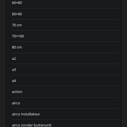
60×80
60×90
70 cm
70×100
80 cm
a2
a3
a4
action
airco
airco installateur
airco zonder buitenunit