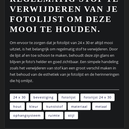
VERWIJDEREN VAN JE
FOTOLIJST OM DEZE
MOOI TE HOUDEN.
Om ervoor te zorgen dat je fotolijst van 24 x 30 er altijd mooi
uitziet, is het belangrijk om regelmatig stof te verwijderen. Door
de lijst af en toe schoon te maken, behoudt deze zijn glans en
blijven je foto’s helder en goed zichtbaar. Een simpele handeling
zoals het verwijderen van stof kan een groot verschil maken in
het behoud van de esthetiek van je fotolijst en de herinneringen
die hij omlijst.
24 x 30
bevestiging
fotolijst
fotolijst 24 x 30
hout
kleur
kunststof
materiaal
metaal
ophangsysteem
ruimte
stijl