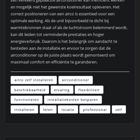
Een verkeerd geplaatste airconditioner kan inefficiënt werken
en mogelijk niet het gewenste koelresultaat opleveren. Het
correct positioneren van een airco is essentieel voor een
optimale werking. Als de unit bijvoorbeeld te dicht bij
warmtebronnen staat of als de luchtstroom belemmerd wordt,
kan dit leiden tot verminderde prestaties en hoger
energieverbruik. Daarom is het belangrijk om aandacht te
besteden aan de installatie en ervoor te zorgen dat de
airconditioner op de juiste plaats wordt gemonteerd om
maximaal comfort en efficiëntie te garanderen.
airco zelf installeren
airconditioner
beschikbaarheid
ervaring
flexibiliteit
functioneren
installatiekosten besparen
installeren
leren
locatie
professional
zelf