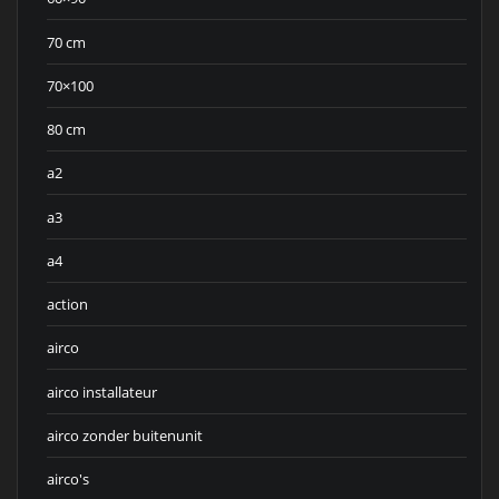
70 cm
70×100
80 cm
a2
a3
a4
action
airco
airco installateur
airco zonder buitenunit
airco's