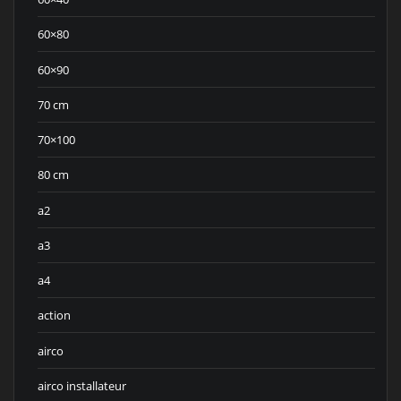
60×80
60×90
70 cm
70×100
80 cm
a2
a3
a4
action
airco
airco installateur