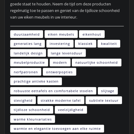
goede staat te houden. Neem de tijd om deze producten
regelmatig toe te passen en geniet van de tijdloze schoonheid
van uw eiken meubels in uw interieur.
duurzaamheid
eiken meubels
eikenhout
generaties lang
investering
klassiek
kwaliteit
landelijk design
lange levensduur
meubelproductie
modern
natuurlijke schoonheid
nerfpatronen
ontwerpopties
prachtige antieke kasten
robuuste eettafels en comfortabele stoelen
slijtage
stevigheid
strakke moderne tafel
subtiele textuur
tijdloze schoonheid
veelzijdigheid
warme kleurvariaties
warmte en elegantie toevoegen aan elke ruimte