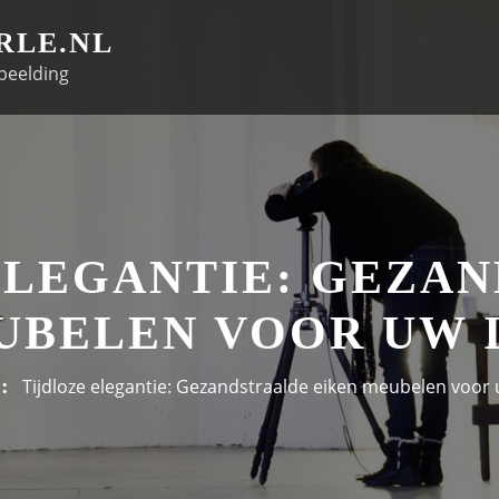
RLE.NL
beelding
ELEGANTIE: GEZA
UBELEN VOOR UW 
Tijdloze elegantie: Gezandstraalde eiken meubelen voor 