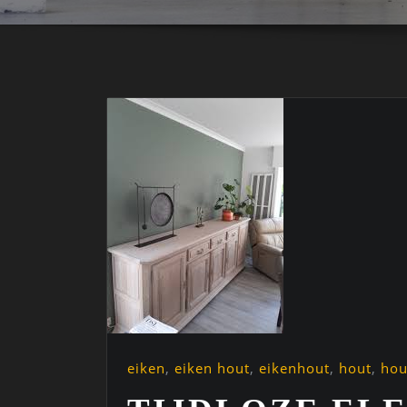
eiken
,
eiken hout
,
eikenhout
,
hout
,
hou