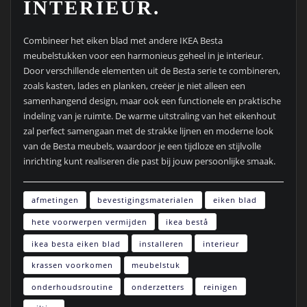
INTERIEUR.
Combineer het eiken blad met andere IKEA Besta
meubelstukken voor een harmonieus geheel in je interieur.
Door verschillende elementen uit de Besta serie te combineren,
zoals kasten, lades en planken, creëer je niet alleen een
samenhangend design, maar ook een functionele en praktische
indeling van je ruimte. De warme uitstraling van het eikenhout
zal perfect samengaan met de strakke lijnen en moderne look
van de Besta meubels, waardoor je een tijdloze en stijlvolle
inrichting kunt realiseren die past bij jouw persoonlijke smaak.
afmetingen
bevestigingsmaterialen
eiken blad
hete voorwerpen vermijden
ikea bestå
ikea besta eiken blad
installeren
interieur
krassen voorkomen
meubelstuk
onderhoudsroutine
onderzetters
reinigen