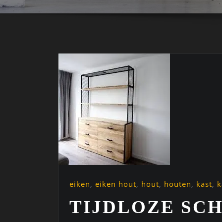
eiken
,
eiken hout
,
hout
,
houten
,
kast
,
k
TIJDLOZE SC