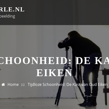
RLE.NL
beelding
CHOONHEID: DE K
EIKEN
Home
Tijdloze Schoonheid: De Kast van Oud Eiken