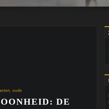
asten
,
oude
HOONHEID: DE