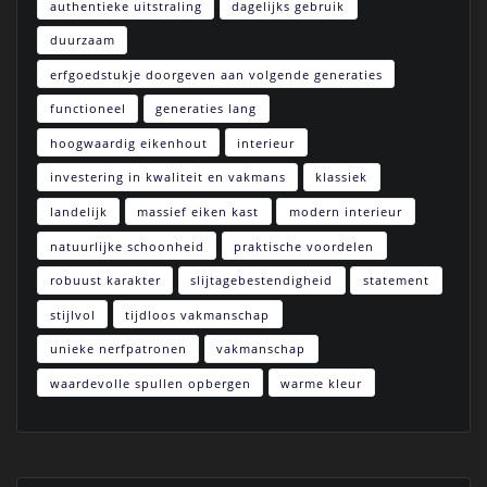
authentieke uitstraling
dagelijks gebruik
duurzaam
erfgoedstukje doorgeven aan volgende generaties
functioneel
generaties lang
hoogwaardig eikenhout
interieur
investering in kwaliteit en vakmans
klassiek
landelijk
massief eiken kast
modern interieur
natuurlijke schoonheid
praktische voordelen
robuust karakter
slijtagebestendigheid
statement
stijlvol
tijdloos vakmanschap
unieke nerfpatronen
vakmanschap
waardevolle spullen opbergen
warme kleur