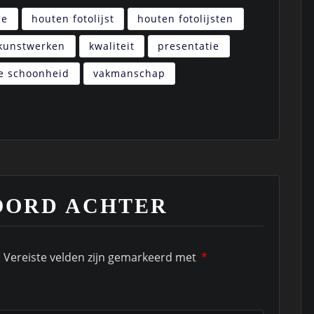
ie
houten fotolijst
houten fotolijsten
kunstwerken
kwaliteit
presentatie
ze schoonheid
vakmanschap
OORD ACHTER
.
Vereiste velden zijn gemarkeerd met
*