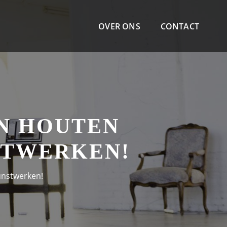
OVER ONS
CONTACT
N HOUTEN
STWERKEN!
unstwerken!