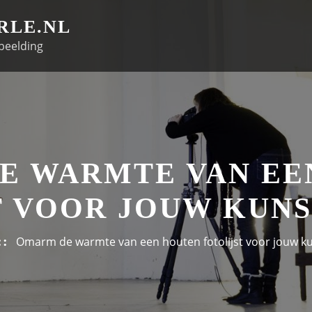
RLE.NL
beelding
E WARMTE VAN EE
T VOOR JOUW KUN
Omarm de warmte van een houten fotolijst voor jouw k