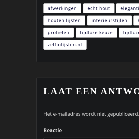
afwerkingen
echt hout
elegant
houten lijsten
interieurstijlen
profielen
tijdloze keuze
tijdlo
zelfinlijsten.nl
LAAT EEN ANTW
Het e-mailadres wordt niet gepubliceerd
Reactie