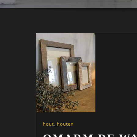
hout
,
houten