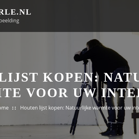
RLE.NL
beelding
LIJST KOPEN: NAT
TE VOOR UW INTE
ome
Houten lijst kopen: Natuurlijke warmte voor uw int