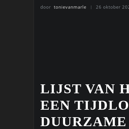
door
tonievanmarle
26 oktober 20
LIJST VAN 
EEN TIJDLO
DUURZAME