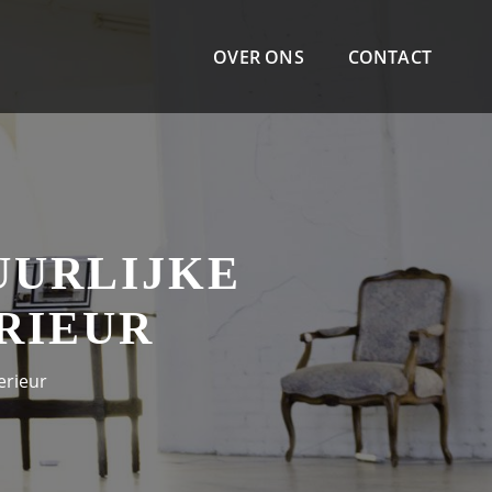
OVER ONS
CONTACT
UURLIJKE
RIEUR
erieur