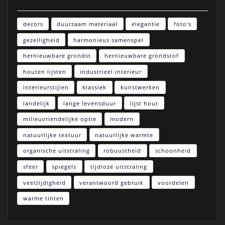
decors
duurzaam materiaal
elegantie
foto's
gezelligheid
harmonieus samenspel
hernieuwbare grondst
hernieuwbare grondstof
houten lijsten
industrieel interieur
interieurstijlen
klassiek
kunstwerken
landelijk
lange levensduur
lijst hout
milieuvriendelijke optie
modern
natuurlijke textuur
natuurlijke warmte
organische uitstraling
robuustheid
schoonheid
sfeer
spiegels
tijdloze uitstraling
veelzijdigheid
verantwoord gebruik
voordelen
warme tinten