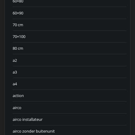
60×80
60×90
70 cm
70×100
80 cm
a2
a3
a4
action
airco
airco installateur
airco zonder buitenunit