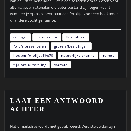
van de lijst te behouden. Het is aan te raden om te kiezen voor
alternatieve materialen die beter bestand zijn tegen vocht
wanneer je op zoek bent naar een fotolijst voor een badkamer
of andere vochtige ruimte.
collages
elk interieur
flexibiliteit
foto's presenteren
grote afbeeldingen
houten fotolijst 50x70
natuurlijke charme
ruimte
tijdloze uitstraling
warmte
LAAT EEN ANTWOORD
ACHTER
Het e-mailadres wordt niet gepubliceerd.
Vereiste velden zijn