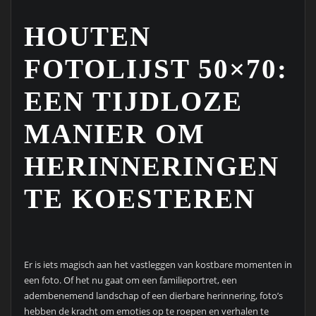
HOUTEN
FOTOLIJST 50×70:
EEN TIJDLOZE
MANIER OM
HERINNERINGEN
TE KOESTEREN
Er is iets magisch aan het vastleggen van kostbare momenten in
een foto. Of het nu gaat om een familieportret, een
adembenemend landschap of een dierbare herinnering, foto’s
hebben de kracht om emoties op te roepen en verhalen te