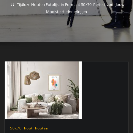
Tijdloze Houten Fotolijst in Formaat 50×70: Perfect voor Jouw
Mooiste Herinneringen
50x70
,
hout
,
houten