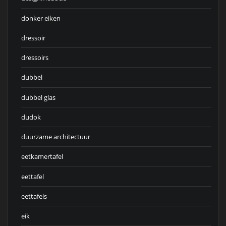
donker eiken
dressoir
dressoirs
dubbel
dubbel glas
dudok
duurzame architectuur
eetkamertafel
eettafel
eettafels
eik