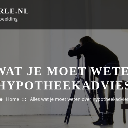
RLE.NL
beelding
WAT JE MOET WET
HYPOTHEEKADVIE
Home
Alles wat je moet weten over hypotheekadvie