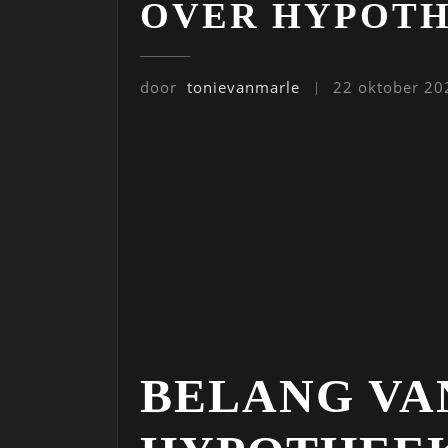
OVER HYPOTH
door
tonievanmarle
22 oktober 20
BELANG VA