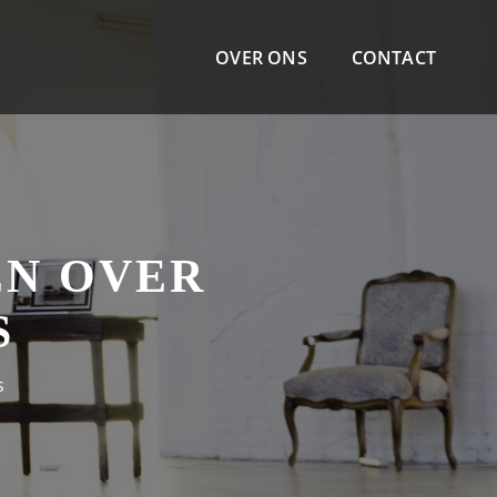
OVER ONS
CONTACT
EN OVER
S
s