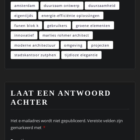
amsterdam
duurzaam ontwerp
duurzaamheid
eigentijds
energie-efficiënte oplossingen
funen blok k
gebruikers
groene elementen
innovatief
marlies rohmer architect
moderne architectuur
omgeving
projecten
stadskantoor zutphen
tijdloze elegantie
LAAT EEN ANTWOORD
ACHTER
Het e-mailadres wordt niet gepubliceerd.
Vereiste velden zijn
gemarkeerd met
*