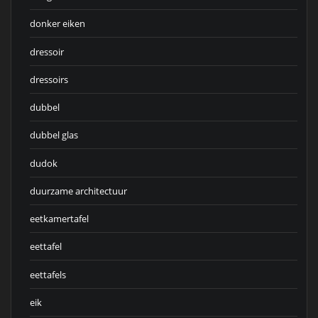
donker eiken
dressoir
dressoirs
dubbel
dubbel glas
dudok
duurzame architectuur
eetkamertafel
eettafel
eettafels
eik