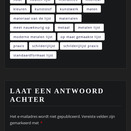
kleuren
kunststof
kunstwerk
maten
materiaal van de lijst
materialen
meet nauwkeurig op
metaal
metalen lijst
moderne metalen lijst
op maat gemaakte lijst
praxis
schilderijlijst
schilderijlijst praxis
standaardformaat lijst
LAAT EEN ANTWOORD
ACHTER
Het e-mailadres wordt niet gepubliceerd.
Vereiste velden zijn
gemarkeerd met
*