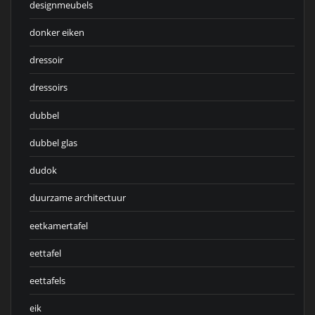
designmeubels
donker eiken
dressoir
dressoirs
dubbel
dubbel glas
dudok
duurzame architectuur
eetkamertafel
eettafel
eettafels
eik