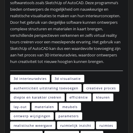
softwaretools zoals SketchUp of AutoCAD. Deze programma’s
bieden ontwerpers de mogelijkheid om nauwkeurige en
realistische visualisaties te maken van hun interieurconcepten.
Door het gebruik van dergelijke software kunnen ontwerpers
complexe structuren en materialen in kaart brengen,
verschillende perspectieven verkennen en zelfs virtual reality
tours creëren voor een meeslepende ervaring. Het gebruik van
SketchUp of AutoCAD kan dus een waardevolle toevoeging zijn
aan het proces van 3D interieuradvies, waardoor ontwerpers
hun creativiteit tot nieuwe hoogten kunnen brengen.
3d interieuradvies
3d visualisatie
authenticiteit uitstraling toevoegen
creatieve proces
diepte en karakter creëren
efficiëntie
kleuren
lay-out
materialen
meubels
ontwerp wijzigingen
parameters
realistische weergave
ruimtelijk inzicht
ruimtes