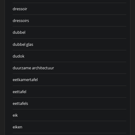
dressoir
dressoirs
dubbel
dubbel glas
dudok
duurzame architectuur
eetkamertafel
eettafel
eettafels
eik
eiken