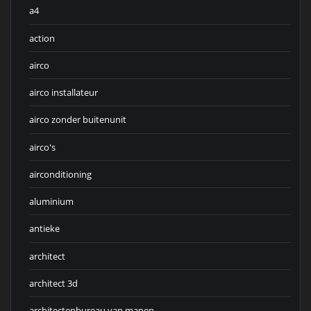
a4
action
airco
airco installateur
airco zonder buitenunit
airco's
airconditioning
aluminium
antieke
architect
architect 3d
architectenbureau van manen