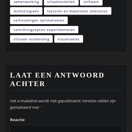
samenwerking
schaalmodellen
software
technologieën
texturen en materialen selecteren
verhoudingen optimaliseren
verlichtingsopties experimenteren
virtuele rondleiding
visualisaties
LAAT EEN ANTWOORD
ACHTER
Het e-mailadres wordt niet gepubliceerd.
Vereiste velden zijn
gemarkeerd met
*
Reactie