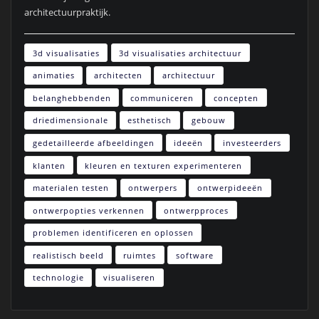
architectuurpraktijk.
3d visualisaties
3d visualisaties architectuur
animaties
architecten
architectuur
belanghebbenden
communiceren
concepten
driedimensionale
esthetisch
gebouw
gedetailleerde afbeeldingen
ideeën
investeerders
klanten
kleuren en texturen experimenteren
materialen testen
ontwerpers
ontwerpideeën
ontwerpopties verkennen
ontwerpproces
problemen identificeren en oplossen
realistisch beeld
ruimtes
software
technologie
visualiseren