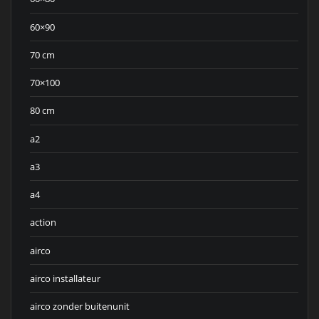
60×90
70 cm
70×100
80 cm
a2
a3
a4
action
airco
airco installateur
airco zonder buitenunit