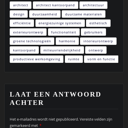
architect
architect kantoorpand
architectuur
design
duurzaamheid
duurzame materialen
efficiëntie
energiezuinige systemen
esthetisch
exterieurontwerp
functionaliteit
gebruikers
groene technologieën
harmonie
interieurontwerp
kantoorpand
milieuvriendelijkheid
ontwerp
productieve werkomgeving
ruimte
vorm en functie
LAAT EEN ANTWOORD
ACHTER
Het e-mailadres wordt niet gepubliceerd.
Vereiste velden zijn
gemarkeerd met
*