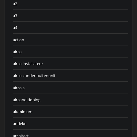
a2
a3
a4
action
airco
airco installateur
airco zonder buitenunit
airco's
airconditioning
aluminium
antieke
architect