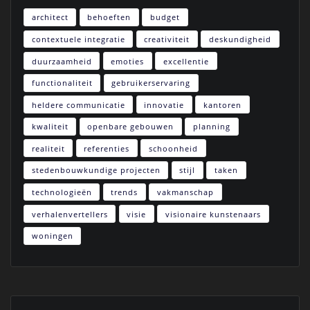
architect
behoeften
budget
contextuele integratie
creativiteit
deskundigheid
duurzaamheid
emoties
excellentie
functionaliteit
gebruikerservaring
heldere communicatie
innovatie
kantoren
kwaliteit
openbare gebouwen
planning
realiteit
referenties
schoonheid
stedenbouwkundige projecten
stijl
taken
technologieën
trends
vakmanschap
verhalenvertellers
visie
visionaire kunstenaars
woningen