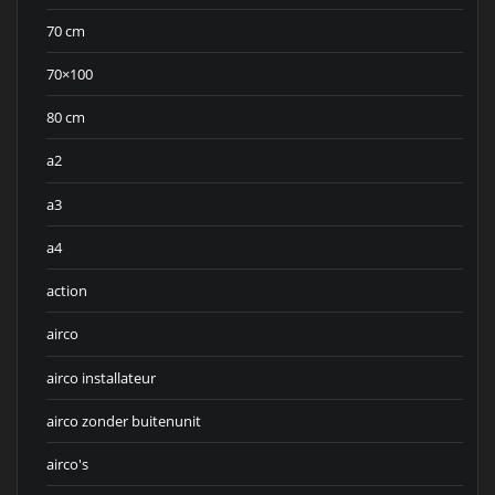
70 cm
70×100
80 cm
a2
a3
a4
action
airco
airco installateur
airco zonder buitenunit
airco's