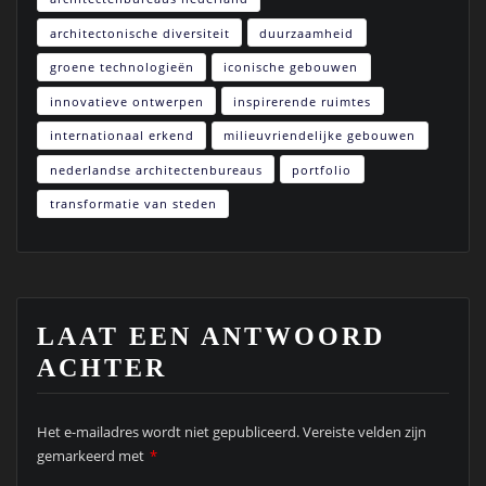
architectonische diversiteit
duurzaamheid
groene technologieën
iconische gebouwen
innovatieve ontwerpen
inspirerende ruimtes
internationaal erkend
milieuvriendelijke gebouwen
nederlandse architectenbureaus
portfolio
transformatie van steden
LAAT EEN ANTWOORD
ACHTER
Het e-mailadres wordt niet gepubliceerd.
Vereiste velden zijn
gemarkeerd met
*