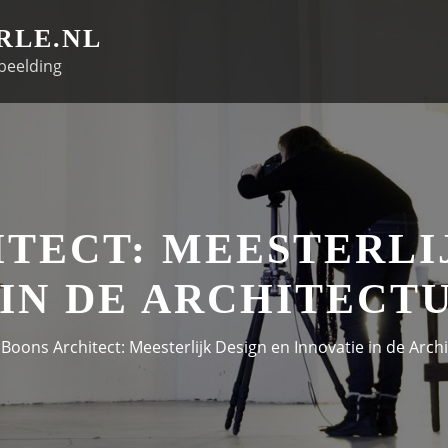
RLE.NL
beelding
TECT: MEESTERLI
 IN DE ARCHITEC
Boons Architect: Meesterlijk Design en Innovatie in de Arc