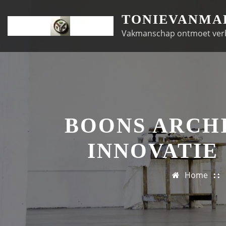
Doorgaan
TONIEVANMA
naar
Vakmanschap ontmoet ver
inhoud
BOONS ARCHI
INNOVATIE
Home