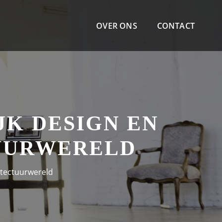
OVER ONS
CONTACT
JK DESIGN EN
TUURWERELD
hitectuurwereld