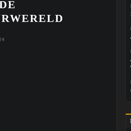
 DE
URWERELD
24