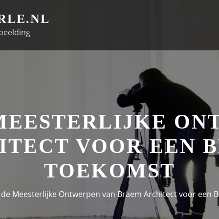
RLE.NL
beelding
MEESTERLIJKE ON
ITECT VOOR EEN 
TOEKOMST
 de Meesterlijke Ontwerpen van Braem Architect voor een