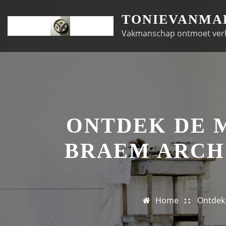
Doorgaan
TONIEVANMA
naar
Vakmanschap ontmoet ver
inhoud
ONTDEK DE 
BRAEM ARCH
Home
Ontdek