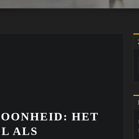
HOONHEID: HET
L ALS