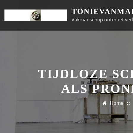
Doorgaan
TONIEVANMA
naar
Vakmanschap ontmoet ver
inhoud
TIJDLOZE S
ALS PRON
Home