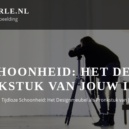
RLE.NL
beelding
CHOONHEID: HET D
KSTUK VAN JOUW 
Tijdloze Schoonheid: Het Designmeubel als Pronkstuk van 