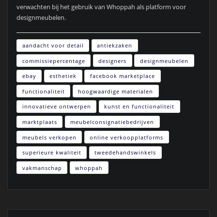
verwachten bij het gebruik van Whoppah als platform voor
designmeubelen.
aandacht voor detail
antiekzaken
commissiepercentage
designers
designmeubelen
ebay
esthetiek
facebook marketplace
functionaliteit
hoogwaardige materialen
innovatieve ontwerpen
kunst en functionaliteit
marktplaats
meubelconsignatiebedrijven
meubels verkopen
online verkoopplatforms
superieure kwaliteit
tweedehandswinkels
vakmanschap
whoppah