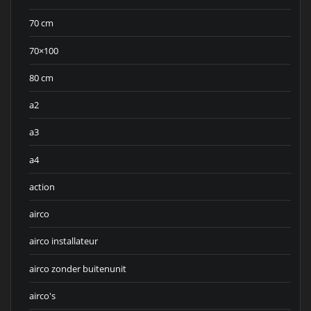
70 cm
70×100
80 cm
a2
a3
a4
action
airco
airco installateur
airco zonder buitenunit
airco's