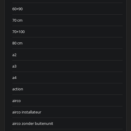
60×90
70 cm
70×100
80 cm
a2
a3
a4
action
airco
airco installateur
airco zonder buitenunit