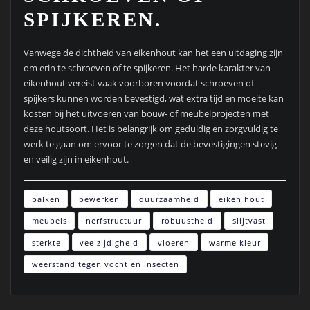
SPIJKEREN.
Vanwege de dichtheid van eikenhout kan het een uitdaging zijn
om erin te schroeven of te spijkeren. Het harde karakter van
eikenhout vereist vaak voorboren voordat schroeven of
spijkers kunnen worden bevestigd, wat extra tijd en moeite kan
kosten bij het uitvoeren van bouw- of meubelprojecten met
deze houtsoort. Het is belangrijk om geduldig en zorgvuldig te
werk te gaan om ervoor te zorgen dat de bevestigingen stevig
en veilig zijn in eikenhout.
balken
bewerken
duurzaamheid
eiken hout
meubels
nerfstructuur
robuustheid
slijtvast
sterkte
veelzijdigheid
vloeren
warme kleur
weerstand tegen vocht en insecten