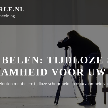
RLE.NL
beelding
BELEN: TIJDLOZE
AMHEID VOOR UW
Houten meubelen: tijdloze schoonheid en duurzaamheid voo