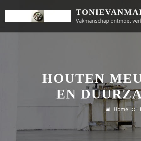
Doorgaan
TONIEVANMA
naar
Vakmanschap ontmoet ver
inhoud
HOUTEN MEU
EN DUURZA
Home