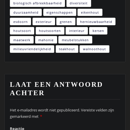
biologisch afbreekbaarheid
diversiteit
duurzaamheid
eigenschappen
eikenhout
esdoorn
exterieur
grenen
hernieuwbaarheid
houtsoort
houtsoorten
interieur
kersen
maatwerk
mahonie
meubelstukken
milieuvriendelijkheid
teakhout
walnoothout
LAAT EEN ANTWOORD
ACHTER
Het e-mailadres wordt niet gepubliceerd.
Vereiste velden zijn
gemarkeerd met
*
Reactie