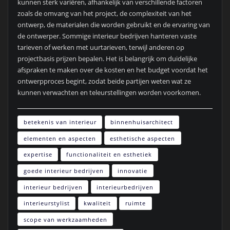
kunnen sterk variëren, afhankelijk van verschillende factoren
zoals de omvang van het project, de complexiteit van het
ontwerp, de materialen die worden gebruikt en de ervaring van
de ontwerper. Sommige interieur bedrijven hanteren vaste
tarieven of werken met uurtarieven, terwijl anderen op
projectbasis prijzen bepalen. Het is belangrijk om duidelijke
afspraken te maken over de kosten en het budget voordat het
ontwerpproces begint, zodat beide partijen weten wat ze
kunnen verwachten en teleurstellingen worden voorkomen.
betekenis van interieur
binnenhuisarchitect
elementen en aspecten
esthetische aspecten
expertise
functionaliteit en esthetiek
goede interieur bedrijven
innovatie
interieur bedrijven
interieurbedrijven
interieurstylist
kwaliteit
ruimte
scope van werkzaamheden