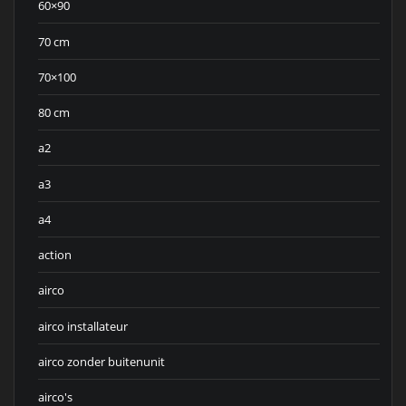
60×90
70 cm
70×100
80 cm
a2
a3
a4
action
airco
airco installateur
airco zonder buitenunit
airco's