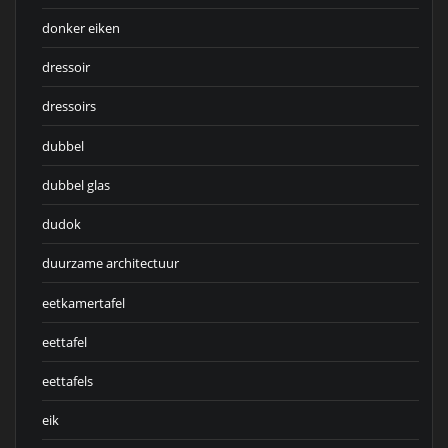
donker eiken
dressoir
dressoirs
dubbel
dubbel glas
dudok
duurzame architectuur
eetkamertafel
eettafel
eettafels
eik