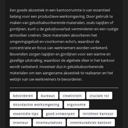
Een goede akoestiek in een kantoorruimte is van essentieel
belang voor een productieve werkomgeving. Door gebruik te
maken van geluidsabsorberende materialen, zoals tapijten of
gordijnen, kunt u de geluidsoverlast verminderen en een rustige
atmosfeer creëren. Deze materialen absorberen het
omgevingsgeluid en voorkomen echo’s, waardoor de
concentratie en focus van werknemers worden verbeterd.
Bovendien zorgen tapijten en gordijnen voor een warme en
gezellige uitstraling, waardoor de algehele sfeer in het kantoor
wordt verbeterd. Investeer dus in geluidsabsorberende
materialen om een aangename akoestiek te realiseren en het
welzijn van uw werknemers te bevorderen.
bevorderen
bureaus
creativiteit
cruciale rol
doordachte werkomgeving
ergonomie
essentiële tips
goed ontworpen
inrichten kantoor
interieur
interieuradvies
interieuradvies kantoor