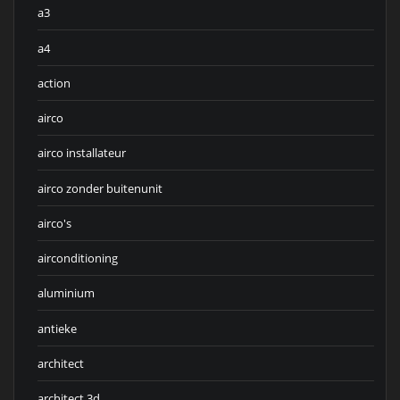
a3
a4
action
airco
airco installateur
airco zonder buitenunit
airco's
airconditioning
aluminium
antieke
architect
architect 3d