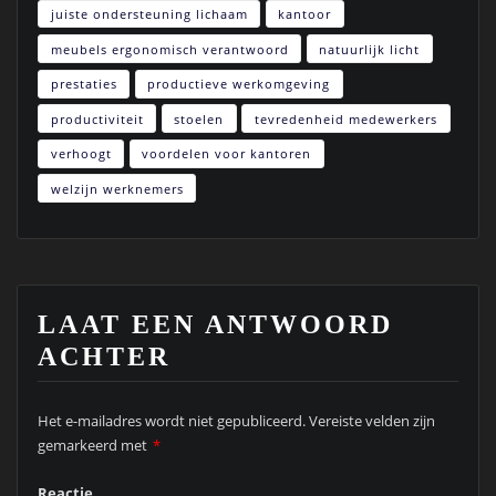
juiste ondersteuning lichaam
kantoor
meubels ergonomisch verantwoord
natuurlijk licht
prestaties
productieve werkomgeving
productiviteit
stoelen
tevredenheid medewerkers
verhoogt
voordelen voor kantoren
welzijn werknemers
LAAT EEN ANTWOORD
ACHTER
Het e-mailadres wordt niet gepubliceerd.
Vereiste velden zijn
gemarkeerd met
*
Reactie