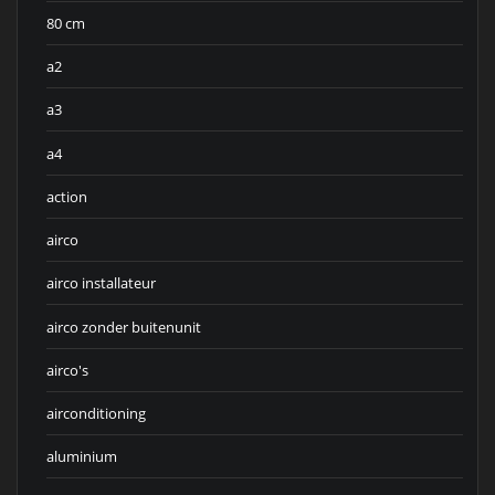
80 cm
a2
a3
a4
action
airco
airco installateur
airco zonder buitenunit
airco's
airconditioning
aluminium