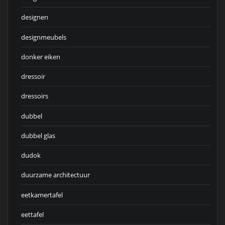
designen
designmeubels
donker eiken
dressoir
dressoirs
dubbel
dubbel glas
dudok
duurzame architectuur
eetkamertafel
eettafel