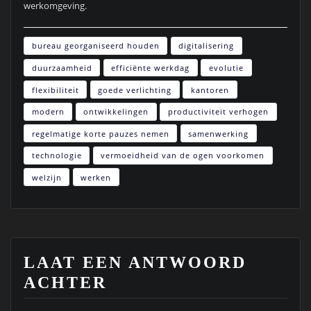
werkomgeving.
bureau georganiseerd houden
digitalisering
duurzaamheid
efficiënte werkdag
evolutie
flexibiliteit
goede verlichting
kantoren
modern
ontwikkelingen
productiviteit verhogen
regelmatige korte pauzes nemen
samenwerking
technologie
vermoeidheid van de ogen voorkomen
welzijn
werken
LAAT EEN ANTWOORD
ACHTER