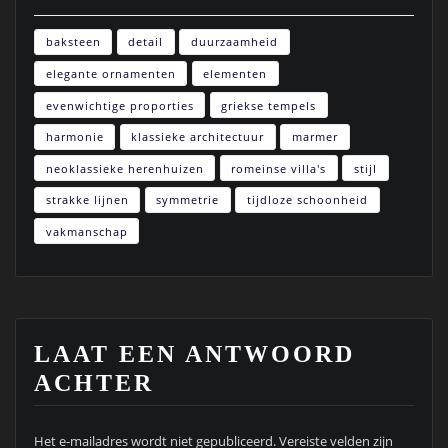
baksteen
detail
duurzaamheid
elegante ornamenten
elementen
evenwichtige proporties
griekse tempels
harmonie
klassieke architectuur
marmer
neoklassieke herenhuizen
romeinse villa's
stijl
strakke lijnen
symmetrie
tijdloze schoonheid
vakmanschap
LAAT EEN ANTWOORD
ACHTER
Het e-mailadres wordt niet gepubliceerd.
Vereiste velden zijn