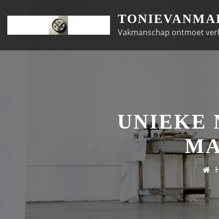
Doorgaan
TONIEVANMA
naar
Vakmanschap ontmoet ver
inhoud
UNIEKE
MA