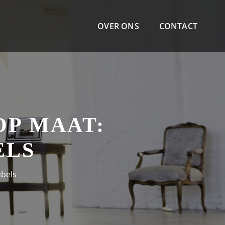
OVER ONS
CONTACT
P MAAT:
ELS
bels