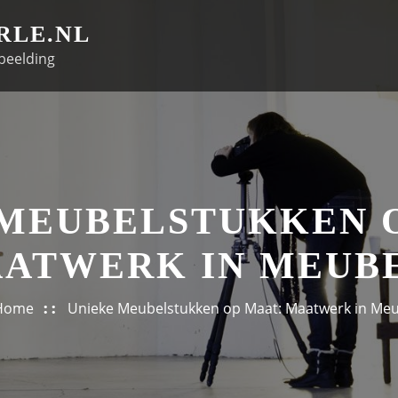
RLE.NL
beelding
 MEUBELSTUKKEN O
ATWERK IN MEUB
Home
Unieke Meubelstukken op Maat: Maatwerk in Meu