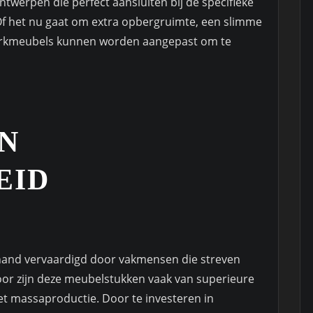
twerpen die perfect aansluiten bij de specifieke
Of het nu gaat om extra opbergruimte, een slimme
erkmeubels kunnen worden aangepast om te
N
EID
and vervaardigd door vakmensen die streven
door zijn deze meubelstukken vaak van superieure
t massaproductie. Door te investeren in