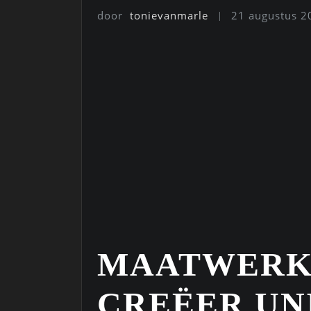
door
tonievanmarle
21 augustus 2
MAATWERK 
CREËER UN