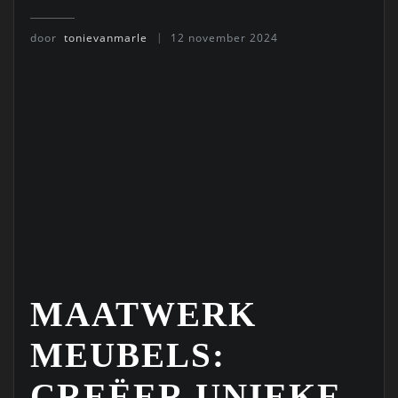
door
tonievanmarle
12 november 2024
MAATWERK
MEUBELS:
CREËER UNIEKE