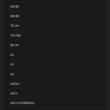
60×80
60×90
70 cm
70×100
80 cm
a2
a3
a4
action
airco
airco installateur