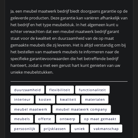
Ja, een meubel maatwerk bedrijf biedt doorgaans garantie op de
geleverde producten. Deze garantie kan variëren afhankelijk van
het bedrijf en het type meubelstuk. In het algemeen kunt u
echter verwachten dat een meubel maatwerk bedrijf garant
staat voor de kwaliteit en duurzaamheid van de op maat
gemaakte meubels die zij leveren. Het is altijd verstandig om bij
het bestellen van maatwerk meubels te informeren naar de
specifieke garantievoorwaarden die het betreffende bedrijf
hanteert, zodat u met een gerust hart kunt genieten van uw
unieke meubelstukken.
duurzaamheid
flexibiliteit
functionaliteit
interieur
kosten
kwaliteit
materialen
meubel maatwerk
meubel maatwerk company
meubels
offerte
ontwerp
op maat gemaakt
persoonlijk
prijsklassen
uniek
vakmanschap